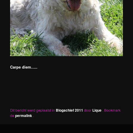
Carpe diem…..
Dit bericht werd geplaatst in
Blogachief 2011
door
Lique
. Bookmark
de
permalink
.