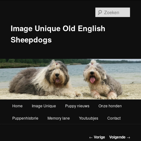
Zoek
Image Unique Old English
Sheepdogs
Hoofdmenu
Home
Image Unique
Puppy nieuws
Onze honden
Spring naar de primaire inhoud
Puppenhistorie
Memory lane
Youtuubjes
Contact
Berichtnavigatie
←
Vorige
Volgende
→