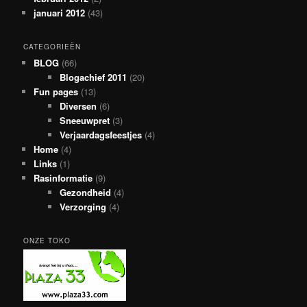
januari 2012
(43)
CATEGORIEËN
BLOG
(66)
Blogachief 2011
(20)
Fun pages
(13)
Diversen
(6)
Sneeuwpret
(3)
Verjaardagsfeestjes
(4)
Home
(4)
Links
(1)
Rasinformatie
(9)
Gezondheid
(4)
Verzorging
(4)
ONZE TOKO