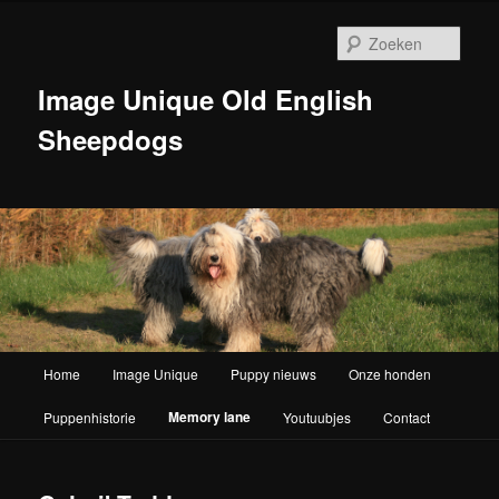
Zoek
Image Unique Old English
Sheepdogs
Hoofdmenu
Home
Image Unique
Puppy nieuws
Onze honden
Spring naar de primaire inhoud
Memory lane
Puppenhistorie
Youtuubjes
Contact