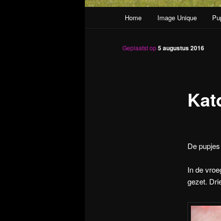
Hoofdmenu
Home
Image Unique
Pu
Spring naar de primaire inh
Geplaatst op
5 augustus 2016
Kat
De pupjes 
In de vroe
gezet. Dri