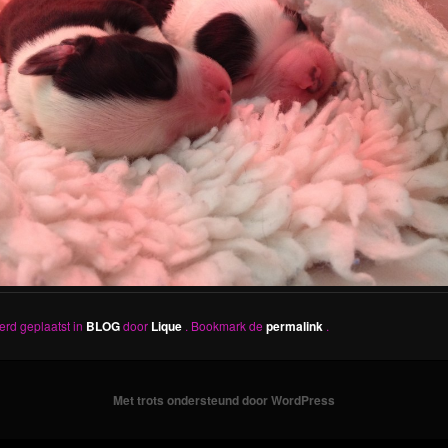
werd geplaatst in
BLOG
door
Lique
. Bookmark de
permalink
.
Met trots ondersteund door WordPress