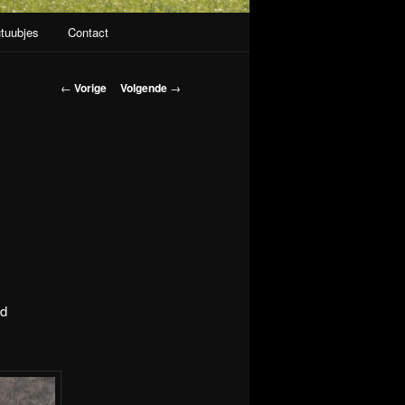
tuubjes
Contact
Berichtnavigatie
←
Vorige
Volgende
→
ld