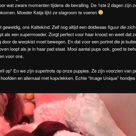
or wat zware momenten tijdens de bevalling. De 1ste 2 dagen zijn z
ekomen. Moeder Katja lijkt ze slagroom te voeren
t geweldig, ons Kattekind. Zelf nog altijd een doldwaas figuur die zich
pt als een supermoeder. Zorgt perfect voor haar kroost en weet dat z
g door de werpkist moet bewegen. En dat voor een portret die je buite
ven loopt als je in haar pad staat. Mooi aantal pups ook, goed te be
en voor ons.
bril op* En we zijn supertrots op onze puppies. Ze zijn voorzien van p
hoofden en allemaal met kopvlekken. Echte “Image Unique” hondjes