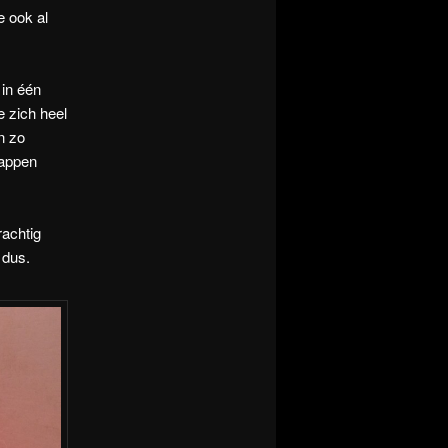
e ook al
 in één
e zich heel
n zo
happen
rachtig
 dus.