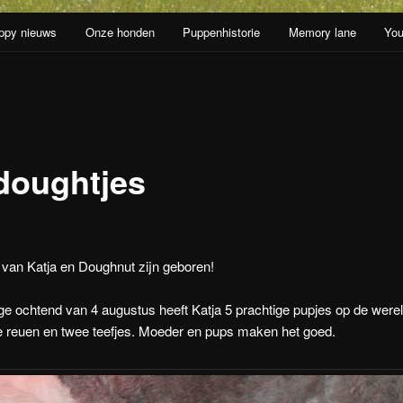
ppy nieuws
Onze honden
Puppenhistorie
Memory lane
You
oud
doughtjes
van Katja en Doughnut zijn geboren!
ge ochtend van 4 augustus heeft Katja 5 prachtige pupjes op de were
e reuen en twee teefjes. Moeder en pups maken het goed.