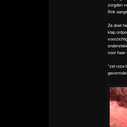
zorgden vo
flink aang
Ze doet he
klap ontpo
voorzichti
onderstebo
voor haar 
*zet roze 
gevormde 