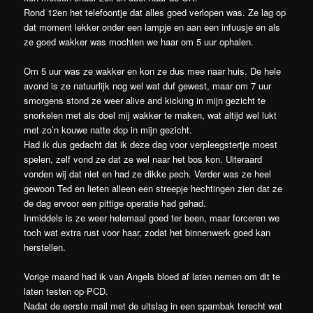
Rond 12en het telefoontje dat alles goed verlopen was. Ze lag op
dat moment lekker onder een lampje en aan een infuusje en als
ze goed wakker was mochten we haar om 5 uur ophalen.
Om 5 uur was ze wakker en kon ze dus mee naar huis. De hele
avond is ze natuurlijk nog wel wat duf gewest, maar om 7 uur
smorgens stond ze weer alive and kicking in mijn gezicht te
snorkelen met als doel mij wakker te maken, wat altijd wel lukt
met zo’n kouwe natte dop in mijn gezicht.
Had ik dus gedacht dat ik deze dag voor verpleegstertje moest
spelen, zelf vond ze dat ze wel naar het bos kon. Uiteraard
vonden wij dat niet en had ze dikke pech. Verder was ze heel
gewoon Ted en lieten alleen een streepje hechtingen zien dat ze
de dag ervoor een pittige operatie had gehad.
Inmiddels is ze weer helemaal goed ter been, maar forceren we
toch wat extra rust voor haar, zodat het binnenwerk goed kan
herstellen.
Vorige maand had ik van Angels bloed af laten nemen om dit te
laten testen op PCD.
Nadat de eerste mail met de uitslag in een spambak terecht wat