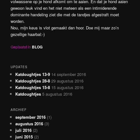
volwassene op je hond afkomt om te aaien. En dat je hond aaien
gewoon leuk vind en het niet meteen als een intimiderende
dominante handeling ziet die met de tandjes afgestraft moet
worden.
Nou, mijn keus is vlot gemaakt dan hoor. Doe mij maar zo’n
gezellige haarbal:-)
Geplaatst in
BLOG
UPDATES
Katdoughtjes 13-9
14 september 2016
Katdoughtjes 28-8
29 augustus 2016
Katdoughtjes 15-8
15 augustus 2016
Katdoughtjes
5 augustus 2016
ARCHIEF
september 2016
(1)
augustus 2016
(3)
juli 2016
(2)
juni 2015
(2)