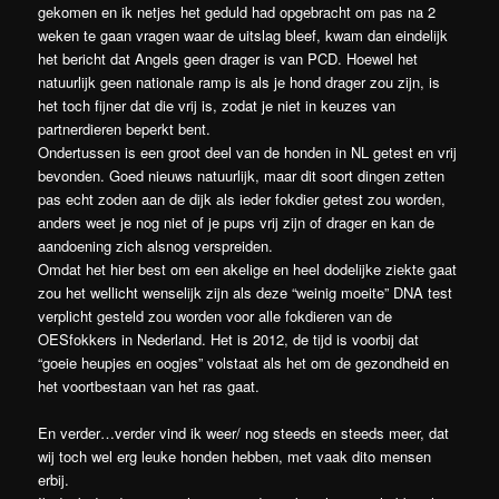
gekomen en ik netjes het geduld had opgebracht om pas na 2
weken te gaan vragen waar de uitslag bleef, kwam dan eindelijk
het bericht dat Angels geen drager is van PCD. Hoewel het
natuurlijk geen nationale ramp is als je hond drager zou zijn, is
het toch fijner dat die vrij is, zodat je niet in keuzes van
partnerdieren beperkt bent.
Ondertussen is een groot deel van de honden in NL getest en vrij
bevonden. Goed nieuws natuurlijk, maar dit soort dingen zetten
pas echt zoden aan de dijk als ieder fokdier getest zou worden,
anders weet je nog niet of je pups vrij zijn of drager en kan de
aandoening zich alsnog verspreiden.
Omdat het hier best om een akelige en heel dodelijke ziekte gaat
zou het wellicht wenselijk zijn als deze “weinig moeite” DNA test
verplicht gesteld zou worden voor alle fokdieren van de
OESfokkers in Nederland. Het is 2012, de tijd is voorbij dat
“goeie heupjes en oogjes” volstaat als het om de gezondheid en
het voortbestaan van het ras gaat.
En verder…verder vind ik weer/ nog steeds en steeds meer, dat
wij toch wel erg leuke honden hebben, met vaak dito mensen
erbij.