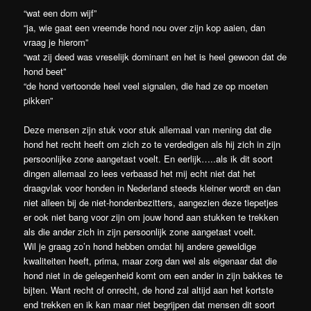
“wat een dom wijf”
“ja, wie gaat een vreemde hond nou over zijn kop aaien, dan
vraag je hierom”
“wat zij deed was vreselijk dominant en het is heel gewoon dat de
hond beet”
“de hond vertoonde heel veel signalen, die had ze op moeten
pikken”
Deze mensen zijn stuk voor stuk allemaal van mening dat die
hond het recht heeft om zich zo te verdedigen als hij zich in zijn
persoonlijke zone aangetast voelt. En eerlijk…..als ik dit soort
dingen allemaal zo lees verbaasd het mij echt niet dat het
draagvlak voor honden in Nederland steeds kleiner wordt en dan
niet alleen bij de niet-hondenbezitters, aangezien deze tiepetjes
er ook niet bang voor zijn om jouw hond aan stukken te trekken
als die ander zich in zijn persoonlijk zone aangetast voelt.
Wil je graag zo’n hond hebben omdat hij andere geweldige
kwaliteiten heeft, prima, maar zorg dan wel als eigenaar dat die
hond niet in de gelegenheid komt om een ander in zijn bakkes te
bijten. Want recht of onrecht, de hond zal altijd aan het kortste
end trekken en ik kan maar niet begrijpen dat mensen dit soort