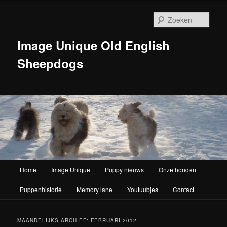
Zoek
Image Unique Old English
Sheepdogs
Hoofdmenu
Home
Image Unique
Puppy nieuws
Onze honden
Spring naar de primaire inhoud
Spring naar de secundaire inhoud
Puppenhistorie
Memory lane
Youtuubjes
Contact
MAANDELIJKS ARCHIEF:
FEBRUARI 2012