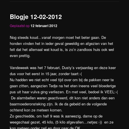
Blogje 12-02-2012
Geplaatst op
12 februari 2012
Nog steeds koud…vanaf morgen moet het beter gaan. De
honden vinden het in ieder geval geweldig en afgezien van het
feit dat het allemaal wat koud is, is zo’n zandloos huis ook wel
even prettig.
Vandeweek was het 7 februari, Dusty’s verjaardag en deze keer
dus voor het eerst in 15 jaar, zonder taart:-(
Nu hadden we niet echt veel tijd over om bij de pakken neer te
gaan zitten, aangezien Tedje na het eten ineens veel bloederige
pus uit haar vulva ging verliezen. En met veel, bedoel ik VEEL:-(
De alarmbellen waren geactiveerd, dit kon niet anders dan een
baarmoederonsteking zijn. Ik de da gebeld en de volgende
ochtend kon ze meteen komen.
Zo geschiedde, om half 9 was ik aanwezig, dame op de
weegschaal gezet, 45 kilo, (5 kilo afgevallen…netjes:-)) en ze
kon meteen onder zeil en door naar de OK.