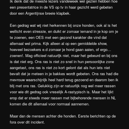
Ik denk dat de meeste lezers vandeweek wel gezien hebben hoe
een presentatrice in de VS op tv in haar gezicht werd gebeten
door een Argentijnse breeie klapbek.
Een gedrag wat wij niet herkennen bij onze honden, ook al is het
wellicht even stressie, en duikt er zomaar iemand in je kop om je
te zoenen, een OES met een gezond karakter die vind dat
allemaal wel prima. Kijk alleen al op een gemiddelde show,
hoeveel bezoekers e.d zomaar je hond gaan aaien, of ergo…
zoenen!. Mag officieel natuurljk niet, maar het gebeurd en bij ons
is dat niet erg. Ons ras is niet zo snel in hun persoonlijke zone
aangetast, ons ras is niet zo kort gelont dat als hun iets niet
bevalt dat je meteen in je bakkes wordt gebeten. Ons ras had die
mevrouw waarschijnljk heel hard terug gezoend en daarom ben ik
blij met ons ras. Gelukkig zijn er natuurlijk nog wel meer rassen
voor wie dit gedrag ook vreselijk A-rastypisch is. Maar het lijkt
erop dat er steeds meer rassen met bijbehorende mensen in NL
komen die dit allemaal voor normaal aannemen.
Maar dan de mensen achter die honden. Eerste berichten op de
fora over dit incident.