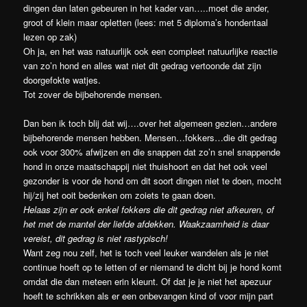
dingen dan laten gebeuren in het kader van…..moet die ander,
groot of klein maar opletten (lees: met 5 diploma’s hondentaal
lezen op zak)
Oh ja, en het was natuurlijk ook een compleet natuurlijke reactie
van zo’n hond en alles wat niet dit gedrag vertoonde dat zijn
doorgefokte watjes.
Tot zover de bijbehorende mensen.
Dan ben ik toch blij dat wij….over het algemeen gezien…andere
bijbehorende mensen hebben. Mensen…fokkers…die dit gedrag
ook voor 300% afwijzen en die snappen dat zo’n snel snappende
hond in onze maatschappij niet thuishoort en dat het ook veel
gezonder is voor de hond om dit soort dingen niet te doen, mocht
hij/zij het ooit bedenken om zoiets te gaan doen.
Helaas zijn er ook enkel fokkers die dit gedrag niet afkeuren, of
het met de mantel der liefde afdekken. Waakzaamheid is daar
vereist, dit gedrag is niet rastypisch!
Want zeg nou zelf, het is toch veel leuker wandelen als je niet
continue hoeft op te letten of er niemand te dicht bij je hond komt
omdat die dan meteen erin kleunt. Of dat je je niet het apezuur
hoeft te schrikken als er een onbevangen kind of voor mijn part