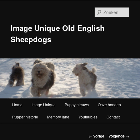
Zoek
Image Unique Old English
Sheepdogs
Hoofdmenu
Home
Image Unique
Puppy nieuws
Onze honden
Spring naar de primaire inhoud
Puppenhistorie
Memory lane
Youtuubjes
Contact
Berichtnavigatie
←
Vorige
Volgende
→