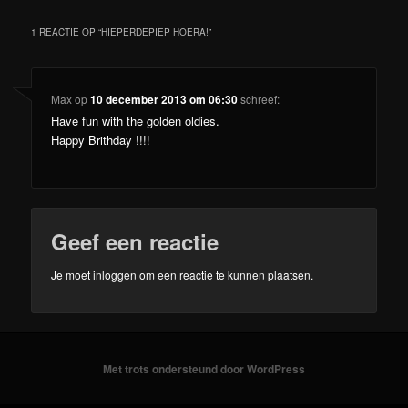
1 REACTIE OP “
HIEPERDEPIEP HOERA!
”
Max
op
10 december 2013 om 06:30
schreef:
Have fun with the golden oldies.
Happy Brithday !!!!
Geef een reactie
Je moet
inloggen
om een reactie te kunnen plaatsen.
Met trots ondersteund door WordPress