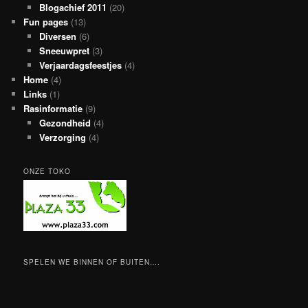
Blogachief 2011
(20)
Fun pages
(13)
Diversen
(6)
Sneeuwpret
(3)
Verjaardagsfeestjes
(4)
Home
(4)
Links
(1)
Rasinformatie
(9)
Gezondheid
(4)
Verzorging
(4)
ONZE TOKO
SPELEN WE BINNEN OF BUITEN….