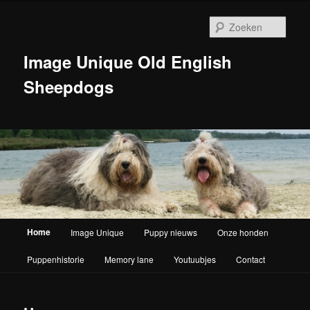
Zoek
Image Unique Old English
Sheepdogs
Hoofdmenu
Home
Image Unique
Puppy nieuws
Onze honden
Spring naar de primaire inhoud
Puppenhistorie
Memory lane
Youtuubjes
Contact