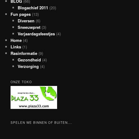
BLOG
(66)
Blogachief 2011
(20)
Fun pages
(13)
Diversen
(6)
Sneeuwpret
(3)
Verjaardagsfeestjes
(4)
Home
(4)
Links
(1)
Rasinformatie
(9)
Gezondheid
(4)
Verzorging
(4)
ONZE TOKO
SPELEN WE BINNEN OF BUITEN….