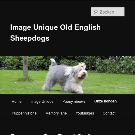
Zoek
Image Unique Old English
Sheepdogs
Hoofdmenu
Onze honden
Home
Image Unique
Puppy nieuws
Spring naar de primaire inhoud
Puppenhistorie
Memory lane
Youtuubjes
Contact