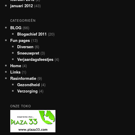
januari 2012
(43)
CATEGORIEËN
BLOG
(66)
Blogachief 2011
(20)
Fun pages
(13)
Diversen
(6)
Sneeuwpret
(3)
Verjaardagsfeestjes
(4)
Home
(4)
Links
(1)
Rasinformatie
(9)
Gezondheid
(4)
Verzorging
(4)
ONZE TOKO