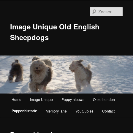
Zoek
Image Unique Old English
Sheepdogs
Hoofdmenu
Home
Image Unique
Puppy nieuws
Onze honden
Spring naar de primaire inhoud
Puppenhistorie
Memory lane
Youtuubjes
Contact