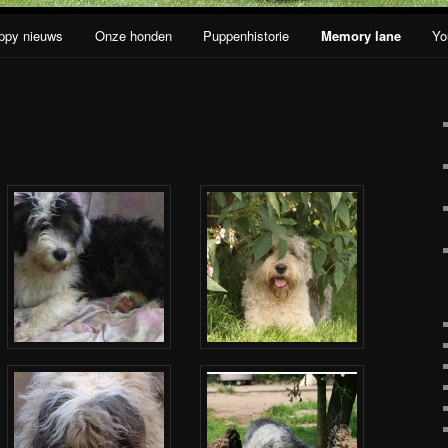
ppy nieuws
Onze honden
Puppenhistorie
Memory lane
Yo
oud