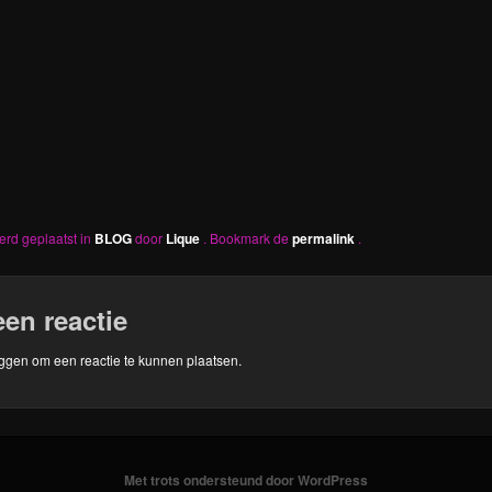
werd geplaatst in
BLOG
door
Lique
. Bookmark de
permalink
.
een reactie
oggen
om een reactie te kunnen plaatsen.
Met trots ondersteund door WordPress