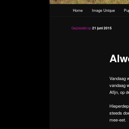
Hoofdmenu
Home
Image Unique
Pu
Spring naar de primaire inh
Geplaatst op
21 juni 2015
Alw
Vandaag we
vandaag wa
Afijn, op 
Hieperdepi
steeds doe
mee-eet.