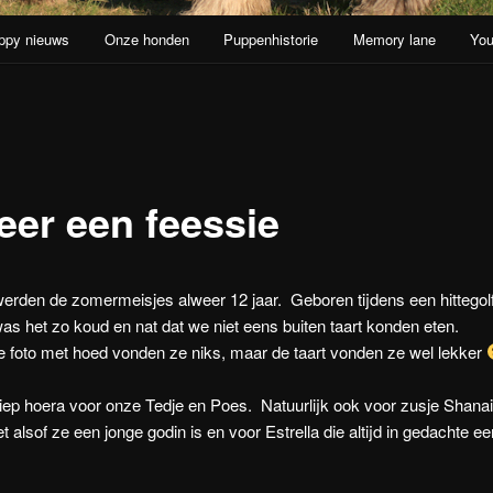
ppy nieuws
Onze honden
Puppenhistorie
Memory lane
You
oud
eer een feessie
rden de zomermeisjes alweer 12 jaar. Geboren tijdens een hittegol
s het zo koud en nat dat we niet eens buiten taart konden eten.
de foto met hoed vonden ze niks, maar de taart vonden ze wel lekker
ep hoera voor onze Tedje en Poes. Natuurlijk ook voor zusje Shanai
t alsof ze een jonge godin is en voor Estrella die altijd in gedachte ee