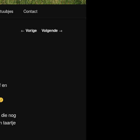
tuubjes
Contact
Berichtnavigatie
←
Vorige
Volgende
→
f en
 die nog
n taartje