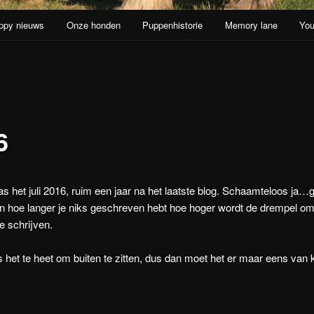
ppy nieuws
Onze honden
Puppenhistorie
Memory lane
You
oud
6
s het juli 2016, ruim een jaar na het laatste blog. Schaamteloos ja…g
en hoe langer je niks geschreven hebt hoe hoger wordt de drempel o
e schrijven.
 het te heet om buiten te zitten, dus dan moet het er maar eens van