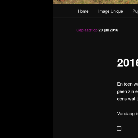
Hoofdmenu
Home
Image Unique
Pu
Spring naar de primaire inh
Geplaatst op
20 juli 2016
201
En toen wa
geen zin 
eens wat t
Vandaag is