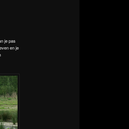
n je pas
even en je
n