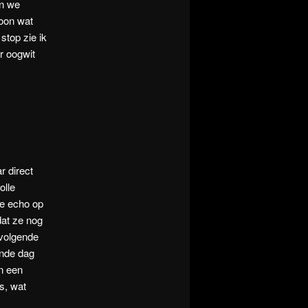
en we
oon wat
stop zie ik
ar oogwit
r direct
olle
de echo op
dat ze nog
 volgende
ende dag
n een
s, wat