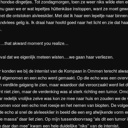
 hondse dingetjes. Tot zondagmorgen, toen ze weer niks wilde eten 
u gaan we er wat lepeltjes hüttenkäse instoppen, want ze moet gew
et die ontstoken alvleesklier. Met dat ik haar een lepeltje naar binnen 
andvlees gelig is. Ik draai haar hoofd goed naar het licht en zie dat ha
.
t….that akward moment you realize…
eval dat we eigenlijk meteen wisten….we gaan haar verliezen.
er konden we bij de internist van de Kompaan in Ommen terecht alwaa
d afgenomen en een echo werd gemaakt. Op die echo was een overv
n verdikte galgang te zien, maar waardoor dat veroorzaakt werd liet 
 niet zien, maar de verdenking was al sterk richting een tumor. Om
r redelijk vrolijke zelve was kon ze mee naar huis en zouden we de
komen voor een echo met roesje en het nemen van biopten. De volg
 echo al snel de alvleesklier in beeld die een erg afwijkende vorm e
 massa” daar liet zien. Op mijn tussendoorvraag “als dit een tumor i
daar dan mee” kwam een hele duidelijke “niks” van de internist.