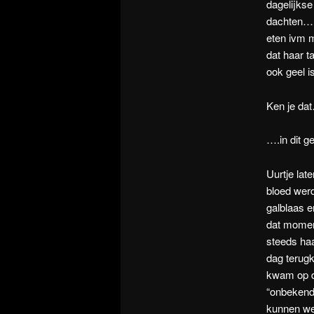
dagelijkse
dachten…n
eten ivm m
dat haar t
ook geel is
Ken je da
….in dit g
Uurtje lat
bloed wer
galblaas e
dat moment
steeds haa
dag terug
kwam op de
“onbekende
kunnen we 