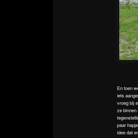
En toen w
iets aange
vroeg bij 
ze binnen 
tegenstell
paar hapj
idee dat e