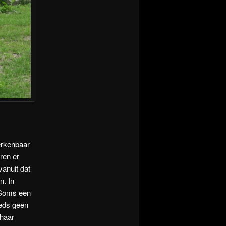
erkenbaar
ren er
vanuit dat
n. In
. Soms een
eeds geen
 haar