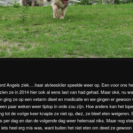
erd Angels ziek….haar alvleesklier speelde weer op. Een voor ons h
zien ze in 2014 hier ook al eens last van had gehad. Maar oké, nu wa
en ging ze op een vetarm dieet en medicatie en we gingen er gewoon 
een paar weken weer tiptop in orde zou zijn. Hoe anders kan het lope
ing tot de vorige keer knapte ze niet op, dwz, ze bleef eten weigeren
es per dag en dan de volgende dag weer helemaal niks. Maar nog st
r iets heel erg mis was, want buiten het niet eten om deed ze gewoon