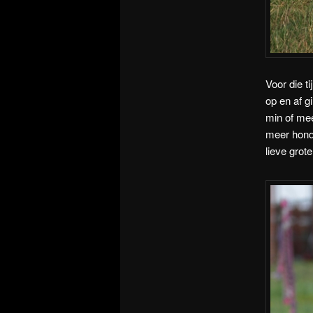
Voor die t
op en af g
min of mee
meer hond
lieve grot