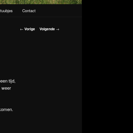
tuubjes
Contact
Berichtnavigatie
←
Vorige
Volgende
→
een tijd,
m weer
 komen.