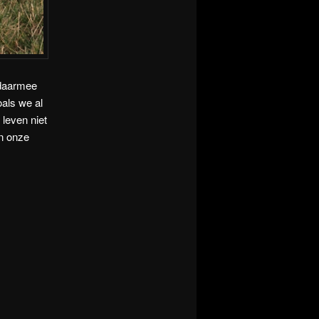
 daarmee
oals we al
leven niet
n onze