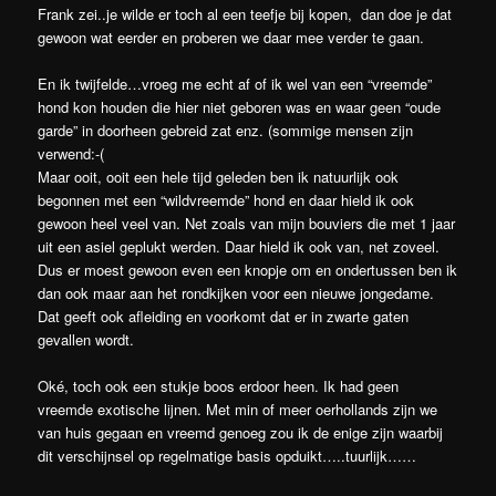
Frank zei..je wilde er toch al een teefje bij kopen, dan doe je dat
gewoon wat eerder en proberen we daar mee verder te gaan.
En ik twijfelde…vroeg me echt af of ik wel van een “vreemde”
hond kon houden die hier niet geboren was en waar geen “oude
garde” in doorheen gebreid zat enz. (sommige mensen zijn
verwend:-(
Maar ooit, ooit een hele tijd geleden ben ik natuurlijk ook
begonnen met een “wildvreemde” hond en daar hield ik ook
gewoon heel veel van. Net zoals van mijn bouviers die met 1 jaar
uit een asiel geplukt werden. Daar hield ik ook van, net zoveel.
Dus er moest gewoon even een knopje om en ondertussen ben ik
dan ook maar aan het rondkijken voor een nieuwe jongedame.
Dat geeft ook afleiding en voorkomt dat er in zwarte gaten
gevallen wordt.
Oké, toch ook een stukje boos erdoor heen. Ik had geen
vreemde exotische lijnen. Met min of meer oerhollands zijn we
van huis gegaan en vreemd genoeg zou ik de enige zijn waarbij
dit verschijnsel op regelmatige basis opduikt…..tuurlijk……