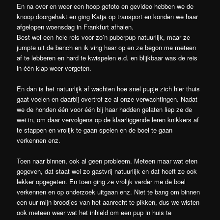
En na over en weer een hoop gefoto en gevideo hebben we de
knoop doorgehakt en ging Katja op transport en konden we haar
afgelopen woensdag in Frankfurt afhalen.
Best wel een hele reis voor zo’n puberpup natuurlijk, maar ze
jumpte uit de bench en ik ving haar op en ze begon me meteen
af te lebberen en hard te kwispelen e.d. en blijkbaar was de reis
in één klap weer vergeten.
En dan is het natuurlijk af wachten hoe snel pupje zich hier thuis
gaat voelen en daarbij overtrof ze al onze verwachtingen. Nadat
we de honden één voor één bij haar hadden gelaten liep ze de
wei in, om daar vervolgens op de klaarliggende leren knikkers af
te stappen en vrolijk te gaan spelen en de boel te gaan
verkennen enz.
Toen naar binnen, ook al geen probleem. Meteen maar wat eten
gegeven, dat staat wel zo gastvrij natuurlijk en dat heeft ze ook
lekker opgegeten. En toen ging ze vrolijk verder me de boel
verkennen en op onderzoek uitgaan enz. Niet te bang om binnen
een uur mijn broodjes van het aanrecht te pikken, dus we wisten
ook meteen weer wat het inhield om een pup in huis te