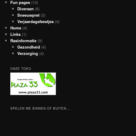
Fun pages
(13)
Diversen
(6)
Sneeuwpret
(3)
Verjaardagsfeestjes
(4)
Home
(4)
Links
(1)
Rasinformatie
(9)
Gezondheid
(4)
Verzorging
(4)
ONZE TOKO
SPELEN WE BINNEN OF BUITEN….