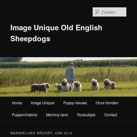
Zoek
Image Unique Old English
Sheepdogs
Hoofdmenu
Home
Image Unique
Puppy nieuws
Onze honden
Spring naar de primaire inhoud
Spring naar de secundaire inhoud
Puppenhistorie
Memory lane
Youtuubjes
Contact
MAANDELIJKS ARCHIEF:
JUNI 2012