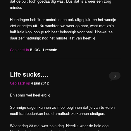
dat de bult toch goedaardig was. Dus dat is alweer een zorg
minder.
Hechtingen heb ik er ondertussen ook uitgeplukt en het wondje
ziet er netjes uit. Nu wachten we weer op haar, want met zo’n
half kale kop loop je tch best behoorlijk voor paal. Hoewel ze
daar zelf natuurlijk nog het minste last van heeft:-)
Geplaatst in
BLOG
|
1
reactie
Life sucks….
6
Geplaatst op
4 juni 2012
En soms wel heel erg:-(
Sommige dagen kunnen zo mooi beginnen dat je van te voren
nooit kan bedenken hoe dramatisch ze kunnen eindigen.
Woensdag 23 mei was zo’n dag. Heerlijk weer de hele dag.