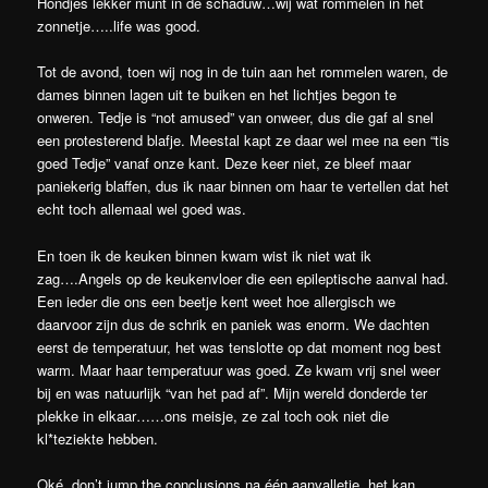
Hondjes lekker munt in de schaduw…wij wat rommelen in het
zonnetje…..life was good.
Tot de avond, toen wij nog in de tuin aan het rommelen waren, de
dames binnen lagen uit te buiken en het lichtjes begon te
onweren. Tedje is “not amused” van onweer, dus die gaf al snel
een protesterend blafje. Meestal kapt ze daar wel mee na een “tis
goed Tedje” vanaf onze kant. Deze keer niet, ze bleef maar
paniekerig blaffen, dus ik naar binnen om haar te vertellen dat het
echt toch allemaal wel goed was.
En toen ik de keuken binnen kwam wist ik niet wat ik
zag….Angels op de keukenvloer die een epileptische aanval had.
Een ieder die ons een beetje kent weet hoe allergisch we
daarvoor zijn dus de schrik en paniek was enorm. We dachten
eerst de temperatuur, het was tenslotte op dat moment nog best
warm. Maar haar temperatuur was goed. Ze kwam vrij snel weer
bij en was natuurlijk “van het pad af”. Mijn wereld donderde ter
plekke in elkaar……ons meisje, ze zal toch ook niet die
kl*teziekte hebben.
Oké, don’t jump the conclusions na één aanvalletje, het kan