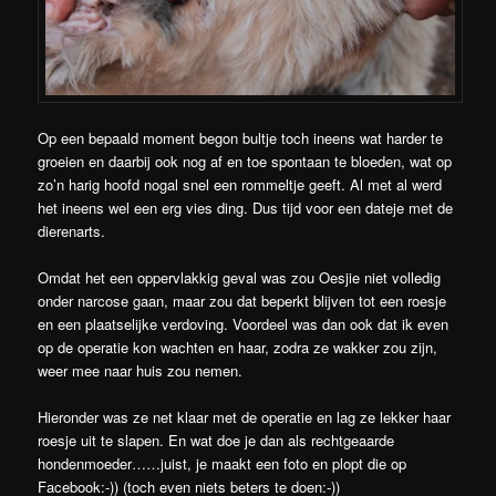
Op een bepaald moment begon bultje toch ineens wat harder te
groeien en daarbij ook nog af en toe spontaan te bloeden, wat op
zo’n harig hoofd nogal snel een rommeltje geeft. Al met al werd
het ineens wel een erg vies ding. Dus tijd voor een dateje met de
dierenarts.
Omdat het een oppervlakkig geval was zou Oesjie niet volledig
onder narcose gaan, maar zou dat beperkt blijven tot een roesje
en een plaatselijke verdoving. Voordeel was dan ook dat ik even
op de operatie kon wachten en haar, zodra ze wakker zou zijn,
weer mee naar huis zou nemen.
Hieronder was ze net klaar met de operatie en lag ze lekker haar
roesje uit te slapen. En wat doe je dan als rechtgeaarde
hondenmoeder……juist, je maakt een foto en plopt die op
Facebook:-)) (toch even niets beters te doen:-))