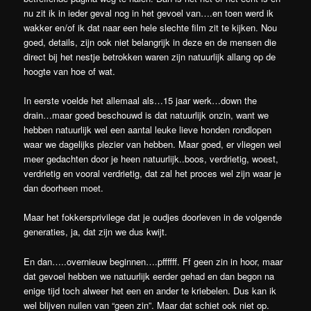
nu zit ik in ieder geval nog in het gevoel van….en toen werd ik
wakker en/of ik dat naar een hele slechte film zit te kijken. Nou
goed, details, zijn ook niet belangrijk in deze en de mensen die
direct bij het nestje betrokken waren zijn natuurlijk allang op de
hoogte van hoe of wat.
In eerste voelde het allemaal als…15 jaar werk…down the
drain…maar goed beschouwd is dat natuurlijk onzin, want we
hebben natuurlijk wel een aantal leuke lieve honden rondlopen
waar we dagelijks plezier van hebben. Maar goed, er vliegen wel
meer gedachten door je heen natuurlijk..boos, verdrietig, woest,
verdrietig en vooral verdrietig, dat zal het proces wel zijn waar je
dan doorheen moet.
Maar het fokkersprivilege dat je oudjes doorleven in de volgende
generaties, ja, dat zijn we dus kwijt.
En dan…..overnieuw beginnen….pffffff. Ff geen zin in hoor, maar
dat gevoel hebben we natuurlijk eerder gehad en dan begon na
enige tijd toch alweer het een en ander te kriebelen. Dus kan ik
wel blijven nuilen van “geen zin”. Maar dat schiet ook niet op.