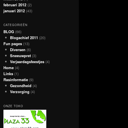
februari 2012
(2)
januari 2012
(43)
CATEGORIEËN
BLOG
(66)
Blogachief 2011
(20)
Fun pages
(13)
Diversen
(6)
Sneeuwpret
(3)
Verjaardagsfeestjes
(4)
Home
(4)
Links
(1)
Rasinformatie
(9)
Gezondheid
(4)
Verzorging
(4)
ONZE TOKO