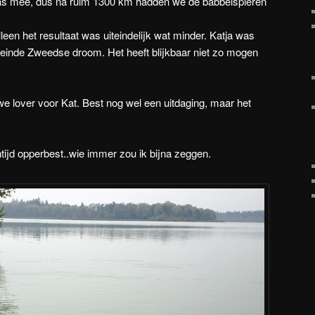
was mee, dus na ruim 1300 km hadden we de babbelspieren
lleen het resultaat was uiteindelijk wat minder. Katja was
 einde Zweedse droom. Het heeft blijkbaar niet zo mogen
e lover voor Kat. Best nog wel een uitdaging, maar het
tijd opperbest..wie immer zou ik bijna zeggen.