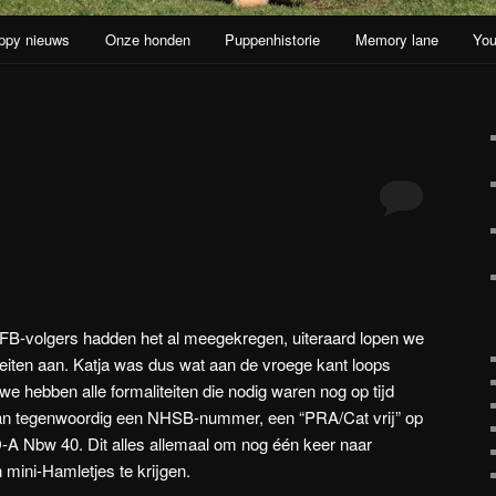
ppy nieuws
Onze honden
Puppenhistorie
Memory lane
You
oud
inhoud
B-volgers hadden het al meegekregen, uiteraard lopen we
eiten aan. Katja was dus wat aan de vroege kant loops
we hebben alle formaliteiten die nodig waren nog op tijd
dan tegenwoordig een NHSB-nummer, een “PRA/Cat vrij” op
-A Nbw 40. Dit alles allemaal om nog één keer naar
mini-Hamletjes te krijgen.