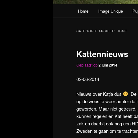
Hoofdmenu
Home
Image Unique
Pu
Spring naar de primaire inh
Spring naar de secundaire 
CATEGORIE ARCHIEF:
HOME
Kattennieuws
Geplaatst op
2 juni 2014
02-06-2014
Nieuws over Katja dus
De F
op de website weer achter de f
geworden. Maar niet getreurd, 
kunnen regelen en Kat heeft 
zak en daarbij ook nog een HD
Zweden te gaan om te trachten 