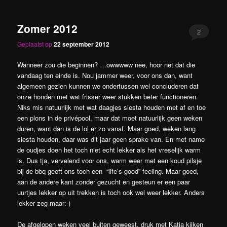
Zomer 2012
2
Geplaatst op
22 september 2012
Wanneer zou die beginnen? …owwwww nee, hoor net dat die
vandaag ten einde is. Nou jammer weer, voor ons dan, want
algemeen gezien kunnen we ondertussen wel concluderen dat
onze honden met wat frisser weer stukken beter functioneren.
Niks mis natuurlijk met wat daagjes siesta houden met af en toe
een plons in de privépool, maar dat moet natuurlijk geen weken
duren, want dan is de lol er zo vanaf. Maar goed, weken lang
siesta houden, daar was dit jaar geen sprake van. En met name
de oudjes doen het toch niet echt lekker als het vreselijk warm
is. Dus tja, vervelend voor ons, warm weer met een koud pilsje
bij de bbq geeft ons toch een “life’s good” feeling. Maar goed,
aan de andere kant zonder gezucht en gesteun er een paar
uurtjes lekker op uit trekken is toch ook wel weer lekker. Anders
lekker zeg maar:-)
De afgelopen weken veel buiten geweest, druk met Katja kijken