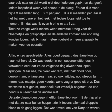
daar ook naar en dat wordt niet door iedereen gepikt en dat geeft
iedere loopsheid weer veel onrust in de ploeg. En dat dus voor
bijna 3 maanden lang….2 x per jaar….dus 6 maanden per jaar is
het bal met Jane en het leek met iedere loopsheid toe te
nemen. En dat was ik even h e l e m a a l zat.
Toen ze vorige week ineens weer interesse kreeg voor de
bloemetjes en grasprietjes en de anderen zomaar een end weg
konden lopen, heb ik maar meteen gebeld om een afspraak te
maken voor de operatie.
Afijn, en zo geschiedde. Alles goed gegaan, dus Jane kon op
naar het herstel. Ze was verder in een superconditie, dus ik
verwachte echt dat ze de volgende dag alweer zou lopen
springen. Maar nee, ze bleef wat tam, niet half dood hoor,
gewoon tam, onjane zeg maar, zo ook vrijdag, nog steeds tam…
mmm raar, maarja, geen koorts, wond zag er goed uit enz. Dus
we waren niet gerust, maar ook niet vreselijk ongerust, de ene
hond is nu eenmaal de andere niet.
De zaterdagmorgen begon heftig. Jane liep voor mij de trap af en
met dat ze naar buiten huppelt zie ik ineens allemaal druppels
bloed in de gang liggen. Dat was teveel om van Katja te wezen,