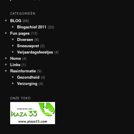
CATEGORIEËN
BLOG
(66)
Blogachief 2011
(20)
Fun pages
(13)
Diversen
(6)
Sneeuwpret
(3)
Verjaardagsfeestjes
(4)
Home
(4)
Links
(1)
Rasinformatie
(9)
Gezondheid
(4)
Verzorging
(4)
ONZE TOKO