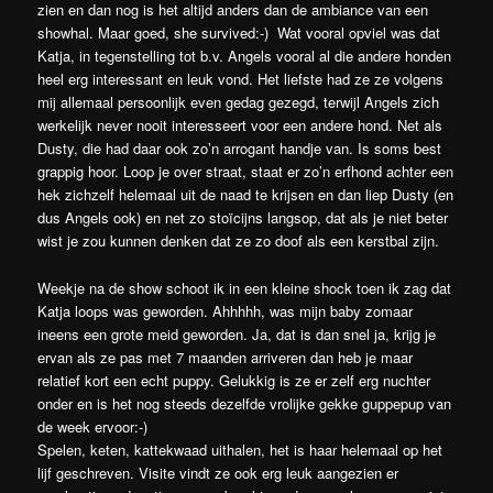
zien en dan nog is het altijd anders dan de ambiance van een
showhal. Maar goed, she survived:-) Wat vooral opviel was dat
Katja, in tegenstelling tot b.v. Angels vooral al die andere honden
heel erg interessant en leuk vond. Het liefste had ze ze volgens
mij allemaal persoonlijk even gedag gezegd, terwijl Angels zich
werkelijk never nooit interesseert voor een andere hond. Net als
Dusty, die had daar ook zo’n arrogant handje van. Is soms best
grappig hoor. Loop je over straat, staat er zo’n erfhond achter een
hek zichzelf helemaal uit de naad te krijsen en dan liep Dusty (en
dus Angels ook) en net zo stoïcijns langsop, dat als je niet beter
wist je zou kunnen denken dat ze zo doof als een kerstbal zijn.
Weekje na de show schoot ik in een kleine shock toen ik zag dat
Katja loops was geworden. Ahhhhh, was mijn baby zomaar
ineens een grote meid geworden. Ja, dat is dan snel ja, krijg je
ervan als ze pas met 7 maanden arriveren dan heb je maar
relatief kort een echt puppy. Gelukkig is ze er zelf erg nuchter
onder en is het nog steeds dezelfde vrolijke gekke guppepup van
de week ervoor:-)
Spelen, keten, kattekwaad uithalen, het is haar helemaal op het
lijf geschreven. Visite vindt ze ook erg leuk aangezien er