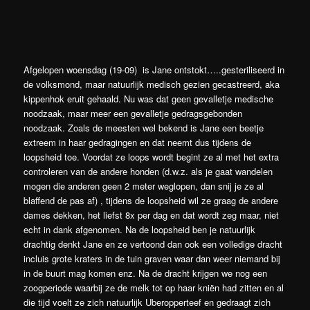
Afgelopen woensdag (19-09) is Jane ontstokt…..gesteriliseerd in
de volksmond, maar natuurlijk medisch gezien gecastreerd, aka
kippenhok eruit gehaald. Nu was dat geen gevalletje medische
noodzaak, maar meer een gevalletje gedragsgebonden
noodzaak. Zoals de meesten wel bekend is Jane een beetje
extreem in haar gedragingen en dat neemt dus tijdens de
loopsheid toe. Voordat ze loops wordt begint ze al met het extra
controleren van de andere honden (d.w.z. als je gaat wandelen
mogen die anderen geen 2 meter weglopen, dan snij je ze al
blaffend de pas af) , tijdens de loopsheid wil ze graag de andere
dames dekken, het liefst 8x per dag en dat wordt zeg maar, niet
echt in dank afgenomen. Na de loopsheid ben je natuurlijk
drachtig denkt Jane en ze vertoond dan ook een volledige dracht
incluis grote kraters in de tuin graven waar dan weer niemand bij
in de buurt mag komen enz. Na de dracht krijgen we nog een
zoogperiode waarbij ze de melk tot op haar kniën had zitten en al
die tijd voelt ze zich natuurlijk Uberopperteef en gedraagt zich