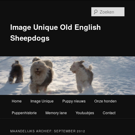
Zoek
Image Unique Old English
Sheepdogs
Hoofdmenu
Home
Image Unique
Puppy nieuws
Onze honden
Spring naar de primaire inhoud
Spring naar de secundaire inhoud
Puppenhistorie
Memory lane
Youtuubjes
Contact
MAANDELIJKS ARCHIEF:
SEPTEMBER 2012