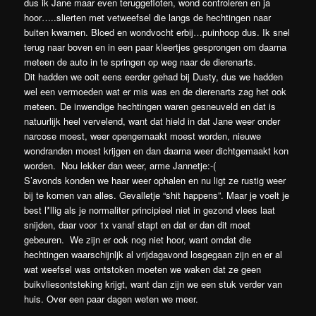
dus ik Jane maar even teruggefloten, wond controleren en ja
hoor…..slierten met vetweefsel die langs de hechtingen naar
buiten kwamen. Bloed en wondvocht erbij…puinhoop dus. Ik snel
terug naar boven en in een paar kleertjes gesprongen om daarna
meteen de auto in te springen op weg naar de dierenarts.
Dit hadden we ooit eens eerder gehad bij Dusty, dus we hadden
wel een vermoeden wat er mis was en de dierenarts zag het ook
meteen. De inwendige hechtingen waren gesneuveld en dat is
natuurlijk heel vervelend, want dat hield in dat Jane weer onder
narcose moest, weer opengemaakt moest worden, nieuwe
wondranden moest krijgen en dan daarna weer dichtgemaakt kon
worden. Nou lekker dan weer, arme Jannetje:-(
S’avonds konden we haar weer ophalen en nu ligt ze rustig weer
bij te komen van alles. Gevalletje “shit happens”. Maar je voelt je
best l*llig als je normaliter principieel niet in gezond vlees laat
snijden, daar voor 1x vanaf stapt en dat er dan dit moet
gebeuren. We zijn er ook nog niet hoor, want omdat die
hechtingen waarschijnljk al vrijdagavond losgegaan zijn en er al
wat weefsel was ontstoken moeten we waken dat ze geen
buikvliesontsteking krijgt, want dan zijn we een stuk verder van
huis. Over een paar dagen weten we meer.