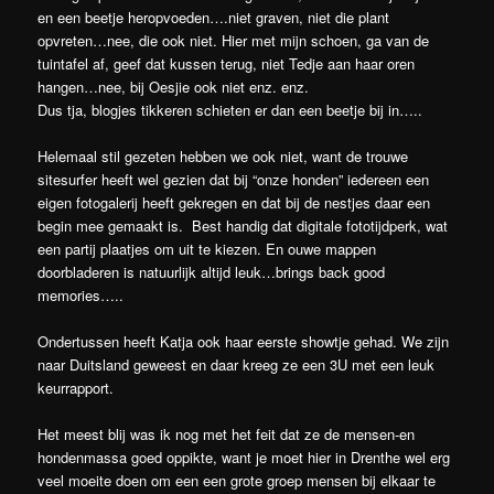
en een beetje heropvoeden….niet graven, niet die plant
opvreten…nee, die ook niet. Hier met mijn schoen, ga van de
tuintafel af, geef dat kussen terug, niet Tedje aan haar oren
hangen…nee, bij Oesjie ook niet enz. enz.
Dus tja, blogjes tikkeren schieten er dan een beetje bij in…..
Helemaal stil gezeten hebben we ook niet, want de trouwe
sitesurfer heeft wel gezien dat bij “onze honden” iedereen een
eigen fotogalerij heeft gekregen en dat bij de nestjes daar een
begin mee gemaakt is. Best handig dat digitale fototijdperk, wat
een partij plaatjes om uit te kiezen. En ouwe mappen
doorbladeren is natuurlijk altijd leuk…brings back good
memories…..
Ondertussen heeft Katja ook haar eerste showtje gehad. We zijn
naar Duitsland geweest en daar kreeg ze een 3U met een leuk
keurrapport.
Het meest blij was ik nog met het feit dat ze de mensen-en
hondenmassa goed oppikte, want je moet hier in Drenthe wel erg
veel moeite doen om een een grote groep mensen bij elkaar te