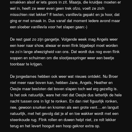
smakken alsof er iets goors in zit. Maarja, die kruidjes moeten er
wel in, heeft ze weer even geen trek ofzo, voelt ze zich
misschien niet lekker? ff testen, vanillevla gepakt en ja hoor, dat
ging er met smaak in. Dus vanaf dat moment iedere avond maar
een sloeber vanillevla voor het slapen gaan:-)
De rest gaat zo zijn gangetje. Volgende week mag Angels weer
een keer naar show, alwaar er even flink bijgebept moet worden
na zo’n lange afwezigheid van ons. Dat wordt dus nog even flink
soppen en schuimen om die slootjesspringer weer een beetje
toonbaar te krijgen.
De jongedames hebben ook weer wat nieuws ontdekt. Nu Broer
niet meer naar boven kan, hebben Jane, Angels, Heather en
Oesjie maar besloten dat boven slapen toch wel erg gezellig is.
Is het ook natuurlijk, ware het niet dat Oesjie dus letterlijk de hele
nacht tussen ons in ligt te ronken. En dan niet figuurlijk ronken,
nee, gewoon snurken en knorren als een grote vent….en languit
natuurlijk, met het gevolg dat je af en toe wakker wordt met een
steenkoude rug. Flink rollen en duwen helpt niet, ze rolt lekker
terug en het levert hooguit een hoop geknor extra op.