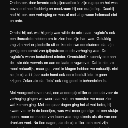
Onderzoek daar leverde ook pijnreacties in zijn rug op en het was
opvallend hoe flodderig en moeizaam hij een drafje liep. Daarbij
had hij ook een verhoging en was al met al gewoon helemaal niet
on orde.
Omdat hij ook wat hijgerig was wilde de arts naast rugfoto’s ook
een thoraxfoto hebben om te zien hoe zijn hart was. Gelukkig
zag zijn hart er picobello uit en konden we concluderen dat zijn
gehijg een combi van (pijn)stress en de verhoging was. De
rugfoto’s waren beduidend minder. Overduidelijk spondylose aan
de 1ste drie wervels en aan de laatste rugwervel. Dat is niet zo
mooi natuurlijk, maar gut, veel te klagen hebben we natuurlijk niet
als je bijna 11 jaar oude hond ook eens besluit iets te gaan
krijgen. Zeker als dat “iets” ook nog goed te behandelen is.
Met voorgeschreven rust, een andere pijnstiller en een ab voor de
verhoging gingen we weer naar huis en moesten we maar zien
wat komen ging. Met een paar dagen ging het al wat beter, hij
kwam vlotter in de beentjes, was wat meer geneigd tot een stukje
lopen, maar de manier van lopen was nog steeds als die van een
dronken vent. Na tien dagen, als de pijnstiller toch echt zijn