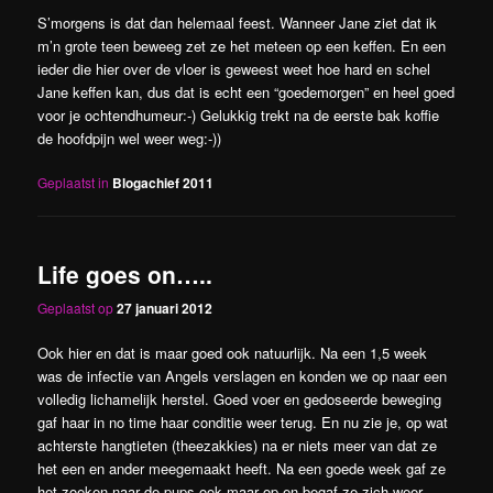
S’morgens is dat dan helemaal feest. Wanneer Jane ziet dat ik
m’n grote teen beweeg zet ze het meteen op een keffen. En een
ieder die hier over de vloer is geweest weet hoe hard en schel
Jane keffen kan, dus dat is echt een “goedemorgen” en heel goed
voor je ochtendhumeur:-) Gelukkig trekt na de eerste bak koffie
de hoofdpijn wel weer weg:-))
Geplaatst in
Blogachief 2011
Life goes on…..
Geplaatst op
27 januari 2012
Ook hier en dat is maar goed ook natuurlijk. Na een 1,5 week
was de infectie van Angels verslagen en konden we op naar een
volledig lichamelijk herstel. Goed voer en gedoseerde beweging
gaf haar in no time haar conditie weer terug. En nu zie je, op wat
achterste hangtieten (theezakkies) na er niets meer van dat ze
het een en ander meegemaakt heeft. Na een goede week gaf ze
het zoeken naar de pups ook maar op en begaf ze zich weer