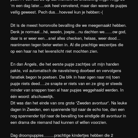
‘m een dag later….ook heel vervelend, maar dan waren de pupjes
veilig geweest. Pech dus…hoeveel kun je hebben:-(
Dit is de meest horrorvolle bevalling die we meegemaakt hebben.
Denk je normaal…hé, weeën, joepie…nu dachten we……ow god,
daar is er weer een…snel alles checken, helaas, weer dood…
reanimeren tegen beter weten in. Al die prachtige wezentjes die
op een haar na het levenslicht niet mochten zien.
En dan Angels, die het eerste pupje zachtjes uit mijn handen
pakte, vol automatisch de navelstreng doorbeet en vervolgens
fanatiek begon te poetsen. Die blik in haar ogen naar mij toen
pupje niets deed….ze snapte er niets van en ze ging er steeds
minder van snappen toen al haar pupjes weggehaald werden. In
één woord: afschuwelijk.
Dit was dan het einde van ons grote “Zweden avontuur”. Na leuke
dagen in Zweden, een spannende tijd naar de echo toe, dan een
nog spannender tijd naar de bevalling toe eindigde dit avontuur in
een drama die niemand had kunnen of willen voorzien.
Dag droompuppies……..prachtige kindertjes hebben die 2