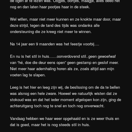
de ogen af te lezen was. Oogjes, oortjes, maagje, alles deed het
nog en dan laten haar pootjes haar in de steek.
Wel willen, maar niet meer kunnen en ze knokte maar door, maar
deze strijd, tegen de tand des tijds was ondanks alle
ondersteuning die ze kreeg niet meer te winnen.
Na 14 jaar een 9 maanden was het feestje voorbij….
En nu is het stil in huis……oorverdovend stil..geen gewoefwaf
van “hé, doe die deur eens open” geen gestamp en geslof meer.
Niet meer haar ademhaling horen als ze, zoals altijd aan mijn
voeten lag te slapen.
Leeg is het hier en leeg zijn wij, de beslissing om de da te bellen
was alsnog een hele zware. Hoewel we natuurlijk wisten dat ze
stokoud was en dat het ieder moment afgelopen kon zijn, ging de
achteruitgang toch nog te snel en toch nog onverwacht.
Vandaag hebben we haar weer opgehaald en is ze weer thuis en
dat is goed, maar het is nog steeds stil in huis.