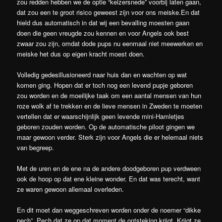
zou redden hebben we de optie “keizersnede” voorbij laten gaan,
dat zou een te groot risico geweest zijn voor ons meiske.En dat
hield dus automatisch in dat wij een bevalling moesten gaan
doen die geen vreugde zou kennen en voor Angels ook best
zwaar zou zijn, omdat dode pups nu eenmaal niet meewerken en
meiske het dus op eigen kracht moest doen.
Volledig gedesillusioneerd naar huis dan en wachten op wat
komen ging. Hopen dat er toch nog een levend pupje geboren
zou worden en de moeilijke taak om een aantal mensen van hun
roze wolk af te trekken en de lieve mensen in Zweden te moeten
vertellen dat er waarschijnlijk geen levende mini-Hamletjes
geboren zouden worden. Op de automatische piloot gingen we
maar gewoon verder. Sterk zijn voor Angels die er helemaal niets
van begreep.
Met de uren en de ene na de andere doodgeboren pup verdween
ook de hoop op dat ene kleine wonder. En dat was terecht, want
ze waren gewoon allemaal overleden.
En dit moet dan weggeschreven worden onder de noemer “dikke
pech”. Pech dat ze op dat moment de ontsteking krijgt. Krijgt ze