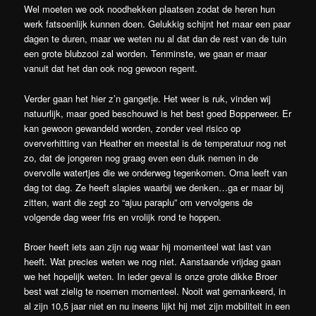
Wel moeten we ook noodhekken plaatsen zodat de heren hun
werk fatsoenlijk kunnen doen. Gelukkig schijnt het maar een paar
dagen te duren, maar we weten nu al dat dan de rest van de tuin
een grote blubzooi zal worden. Tenminste, we gaan er maar
vanuit dat het dan ook nog gewoon regent.
Verder gaan het hier z’n gangetje. Het weer is ruk, vinden wij
natuurlijk, maar goed beschouwd is het best goed Bopperweer. Er
kan gewoon gewandeld worden, zonder veel risico op
oververhitting van Heather en meestal is de temperatuur nog net
zo, dat de jongeren nog graag even een duik nemen in de
overvolle watertjes die we onderweg tegenkomen. Oma leeft van
dag tot dag. Ze heeft slapies waarbij we denken…ga er maar bij
zitten, want die zegt zo “ajuu paraplu” om vervolgens de
volgende dag weer fris en vrolijk rond te hoppen.
Broer heeft iets aan zijn rug waar hij momenteel wat last van
heeft. Wat precies weten we nog niet. Aanstaande vrijdag gaan
we het hopelijk weten. In ieder geval is onze grote dikke Broer
best wat zielig te noemen momenteel. Nooit wat gemankeerd, in
al zijn 10,5 jaar niet en nu ineens lijkt hij met zijn mobiliteit in een