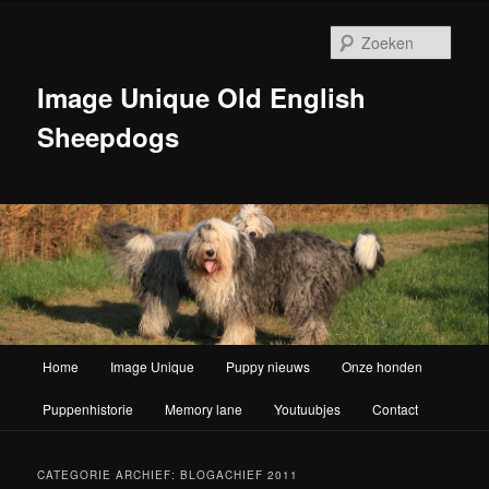
Zoek
Image Unique Old English
Sheepdogs
Hoofdmenu
Home
Image Unique
Puppy nieuws
Onze honden
Spring naar de primaire inhoud
Spring naar de secundaire inhoud
Puppenhistorie
Memory lane
Youtuubjes
Contact
CATEGORIE ARCHIEF:
BLOGACHIEF 2011