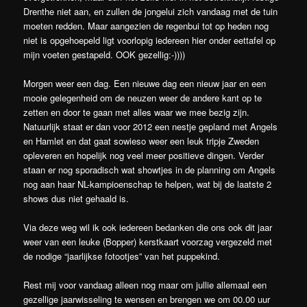
Drenthe niet aan, en zullen de jongelui zich vandaag met de tuin
moeten redden. Maar aangezien de regenbui tot op heden nog
niet is opgehoepeld ligt voorlopig iedereen hier onder eettafel op
mijn voeten gestapeld. OOK gezellig:-))))
Morgen weer een dag. Een nieuwe dag een nieuw jaar en een
mooie gelegenheid om de neuzen weer de andere kant op te
zetten en door te gaan met alles waar we mee bezig zijn.
Natuurlijk staat er dan voor 2012 een nestje gepland met Angels
en Hamlet en dat gaat sowieso weer een leuk tripje Zweden
opleveren en hopelijk nog veel meer positieve dingen. Verder
staan er nog sporadisch wat showtjes in de planning om Angels
nog aan haar NL-kampioenschap te helpen, wat bij de laatste 2
shows dus niet gehaald is.
Via deze weg wil ik ook iedereen bedanken die ons ook dit jaar
weer van een leuke (Bopper) kerstkaart voorzag vergezeld met
de nodige “jaarlijkse fotootjes” van het puppekind.
Rest mij voor vandaag alleen nog maar om jullie allemaal een
gezellige jaarwisseling te wensen en brengen we om 00.00 uur