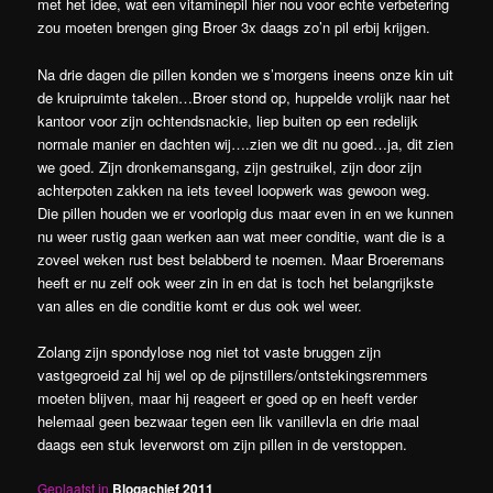
met het idee, wat een vitaminepil hier nou voor echte verbetering
zou moeten brengen ging Broer 3x daags zo’n pil erbij krijgen.
Na drie dagen die pillen konden we s’morgens ineens onze kin uit
de kruipruimte takelen…Broer stond op, huppelde vrolijk naar het
kantoor voor zijn ochtendsnackie, liep buiten op een redelijk
normale manier en dachten wij….zien we dit nu goed…ja, dit zien
we goed. Zijn dronkemansgang, zijn gestruikel, zijn door zijn
achterpoten zakken na iets teveel loopwerk was gewoon weg.
Die pillen houden we er voorlopig dus maar even in en we kunnen
nu weer rustig gaan werken aan wat meer conditie, want die is a
zoveel weken rust best belabberd te noemen. Maar Broeremans
heeft er nu zelf ook weer zin in en dat is toch het belangrijkste
van alles en die conditie komt er dus ook wel weer.
Zolang zijn spondylose nog niet tot vaste bruggen zijn
vastgegroeid zal hij wel op de pijnstillers/ontstekingsremmers
moeten blijven, maar hij reageert er goed op en heeft verder
helemaal geen bezwaar tegen een lik vanillevla en drie maal
daags een stuk leverworst om zijn pillen in de verstoppen.
Geplaatst in
Blogachief 2011