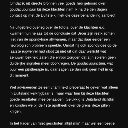
Omdat ik uit directe bronnen veel goeds heb gehoord over
goudacupuntuur bij deze klachten nam ik na die tien dagen
contact op met de Duitste kliniek die deze behandeling aanbiedt.
Na uitgebreid overleg over de foto’s, over de klachten e.d.
kwamen hun helaas tot de conclusie dat Broer zijn restklachten
niet van de spondylose afkwamen, maar dat daar eerder een
neurologisch probleem speelde. Omdat hij ook spondylose op de
laatste rugwervel had sloot zij niet uit dat daar wellicht wat
zenuwen bekneld zaten die ervoor zorgden dat zijn spieren geen
duidelijke signalen meer doorkregen. De goudacupunctuur, wat
puur een pijntherapie is, daar zagen ze dan ook geen heil in op
dit moment.
Wel adviseerden ze een vitamine-B preperaat te geven wat alleen
in Duitsland verkrijgbaar is, maar waar hun bij deze klachten
goede resultaten mee behaalden. Gelukkig is Duitsland dichtbij
en konden we bij de 1ste apotheek over de grens deze pillen
krijgen.
In het kader van “niet geschoten altijd mis” maar wel een beetje