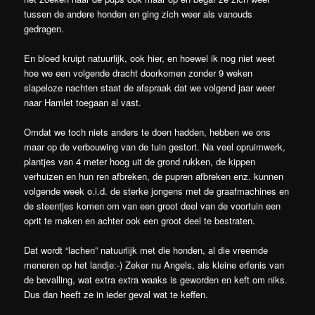
tussen de andere honden en ging zich weer als vanouds
gedragen.
En bloed kruipt natuurlijk, ook hier, en hoewel ik nog niet weet
hoe we een volgende dracht doorkomen zonder 9 weken
slapeloze nachten staat de afspraak dat we volgend jaar weer
naar Hamlet toegaan al vast.
Omdat we toch niets anders te doen hadden, hebben we ons
maar op de verbouwing van de tuin gestort. Na veel opruimwerk,
plantjes van 4 meter hoog uit de grond rukken, de kippen
verhuizen en hun ren afbreken, de pupren afbreken enz. kunnen
volgende week o.i.d. de sterke jongens met de graafmachines en
de steentjes komen om van een groot deel van de voortuin een
oprit te maken en achter ook een groot deel te bestraten.
Dat wordt “lachen” natuurlijk met die honden, al die vreemde
meneren op het landje:-) Zeker nu Angels, als kleine erfenis van
de bevalling, wat extra extra waaks is geworden en keft om niks.
Dus dan heeft ze in ieder geval wat te keffen.