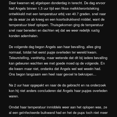
Daar kwamen wij afgelopen donderdag in terecht. De dag ervoor
had Angels binnen 1,5 uur tijd een fikse melkklierontsteking
ontwikkeld met een temperatuur erbij van 40.7 graden. snel naar
de da waar ze ab kreeg en een koortsdrukkend middel, want de
temperatuur bleef oplopen. Thuisgekomen ging de temperatuur
snel naar beneden en dachten wij dat we weer redelijk rustig
konden ademhalen.
De volgende dag begon Angels aan haar bevalling, alles ging
normaal, totdat het eerst pupje overleden ter wereld kwam.
Teleurstelling, verdrietig, maar wetende dat dit bij iedere bevalling
kan gebeuren wachten we met goede moed op de volgende. En
die kwam maar niet, ondanks dat Angels wel wat weeën had.
Ons begon langzaam een heel naar gevoel te bekruipen…
Na 2 uur haar opgepakt en naar de da gebracht en na onderzoek
kon hij niet anders concluderen dat Angels haar pupjes overleden
waren.
Omdat haar temperatuur inmiddels weer aan het oplopen was, ze
al een geïnfecteerde buikwand had en het de pups toch niet meer