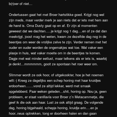
b(r)oer of niet…
Ondertussen gaat het met Broer hartstikke goed. Krijgt nog wel
zijn meds, maar verder merk je aan niets dat er iets met hem aan
de hand is. Oma Dusty gaat op en af. Er zijn al momenten
geweest dat we dachten…..je krijgt nog 1 dag….en of ze dat dan
meekrijgt, joost mag het weten, kwam ze dezelfde dag nog in de
beentjes om weer de vrolijke zelve te zijn. Verder nemen met het
ouder en ouder worden de ongemakjes wat toe. Wat vaker een
plasje in huis, wat vaker moeite om in de beentjes te komen.
Dagje met wat minder eetlust, maar telkens als er iets is, waarbij
je denkt…mmmmmm, gooit ze spontaan het roer weer om.
Slimmer wordt ze ook hoor, of uitgekookter, hoe je het noemen
wilt:-) Kreeg ze dagelijks een schep honing met haar kruidjes
erdoorheen…….vond ze altijd lekker, werd met smaak
opgelebberd. Paar weken geleden…shit, honing op. Nou ja, geen
probleem, er staat vanillavla voor Broer z’n Metacammetje, die
geef ik die ook aan haar. Lust ze ook altijd graag. De volgende
dag, honing bijgehaald, schepje honing, kruidje erin….en ja
hoor..neus optrekken, tong er doorheen halen en dan gaan