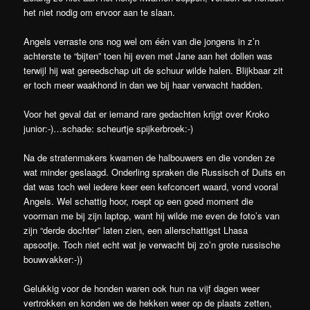
het niet nodig om ervoor aan te slaan.
Angels verraste ons nog wel om één van die jongens in z’n
achterste te “bijten” toen hij even met Jane aan het dollen was
terwijl hij wat gereedschap uit de schuur wilde halen. Blijkbaar zit
er toch meer waakhond in dan we bij haar verwacht hadden.
Voor het geval dat er iemand rare gedachten krijgt over Kroko
junior:-)…schade: scheurtje spijkerbroek:-)
Na de stratenmakers kwamen de halbouwers en die vonden ze
wat minder geslaagd. Onderling spraken die Russisch of Duits en
dat was toch wel iedere keer een kefconcert waard, vond vooral
Angels. Wel schattig hoor, roept op een goed moment die
voorman me bij zijn laptop, want hij wilde me even de foto’s van
zijn “derde dochter” laten zien, een allerschattigst Lhasa
apsootje. Toch niet echt wat je verwacht bij zo’n grote russische
bouwvakker:-))
Gelukkig voor de honden waren ook hun na vijf dagen weer
vertrokken en konden we de hekken weer op de plaats zetten,