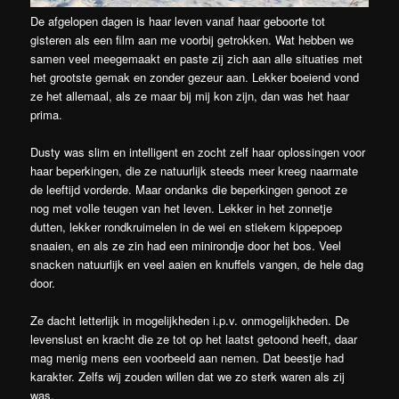
De afgelopen dagen is haar leven vanaf haar geboorte tot
gisteren als een film aan me voorbij getrokken. Wat hebben we
samen veel meegemaakt en paste zij zich aan alle situaties met
het grootste gemak en zonder gezeur aan. Lekker boeiend vond
ze het allemaal, als ze maar bij mij kon zijn, dan was het haar
prima.
Dusty was slim en intelligent en zocht zelf haar oplossingen voor
haar beperkingen, die ze natuurlijk steeds meer kreeg naarmate
de leeftijd vorderde. Maar ondanks die beperkingen genoot ze
nog met volle teugen van het leven. Lekker in het zonnetje
dutten, lekker rondkruimelen in de wei en stiekem kippepoep
snaaien, en als ze zin had een minirondje door het bos. Veel
snacken natuurlijk en veel aaien en knuffels vangen, de hele dag
door.
Ze dacht letterlijk in mogelijkheden i.p.v. onmogelijkheden. De
levenslust en kracht die ze tot op het laatst getoond heeft, daar
mag menig mens een voorbeeld aan nemen. Dat beestje had
karakter. Zelfs wij zouden willen dat we zo sterk waren als zij
was.