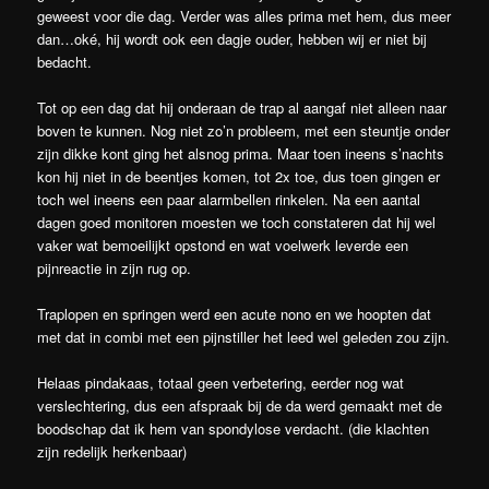
geweest voor die dag. Verder was alles prima met hem, dus meer
dan…oké, hij wordt ook een dagje ouder, hebben wij er niet bij
bedacht.
Tot op een dag dat hij onderaan de trap al aangaf niet alleen naar
boven te kunnen. Nog niet zo’n probleem, met een steuntje onder
zijn dikke kont ging het alsnog prima. Maar toen ineens s’nachts
kon hij niet in de beentjes komen, tot 2x toe, dus toen gingen er
toch wel ineens een paar alarmbellen rinkelen. Na een aantal
dagen goed monitoren moesten we toch constateren dat hij wel
vaker wat bemoeilijkt opstond en wat voelwerk leverde een
pijnreactie in zijn rug op.
Traplopen en springen werd een acute nono en we hoopten dat
met dat in combi met een pijnstiller het leed wel geleden zou zijn.
Helaas pindakaas, totaal geen verbetering, eerder nog wat
verslechtering, dus een afspraak bij de da werd gemaakt met de
boodschap dat ik hem van spondylose verdacht. (die klachten
zijn redelijk herkenbaar)